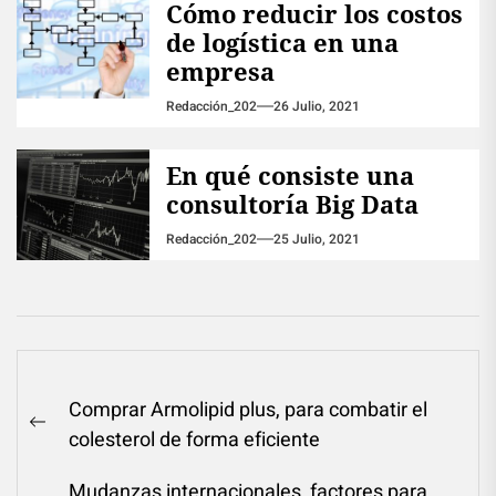
Cómo reducir los costos
de logística en una
empresa
Redacción_202
26 Julio, 2021
En qué consiste una
consultoría Big Data
Redacción_202
25 Julio, 2021
Navegación
Comprar Armolipid plus, para combatir el
de
Previous
colesterol de forma eficiente
entradas
post:
Mudanzas internacionales, factores para