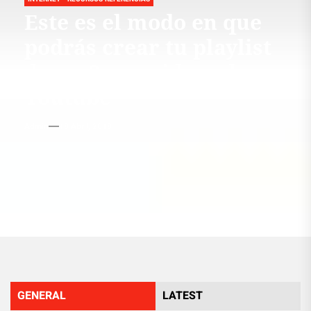
Este es el modo en que
podrás crear tu playlist
de mp3 con videos de
Youtube
Admin
18 Abril, 2018
GENERAL
LATEST