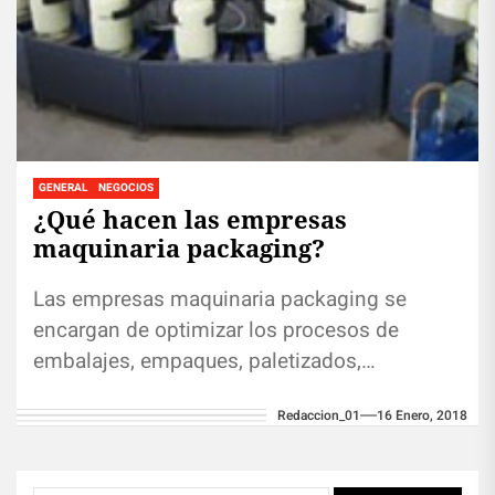
GENERAL
NEGOCIOS
¿Qué hacen las empresas
maquinaria packaging?
Las empresas maquinaria packaging se
encargan de optimizar los procesos de
embalajes, empaques, paletizados,
encajados, envasados, formado y encerrado
Redaccion_01
16 Enero, 2018
de cajas, precintado, enfardado, etc.; estos...