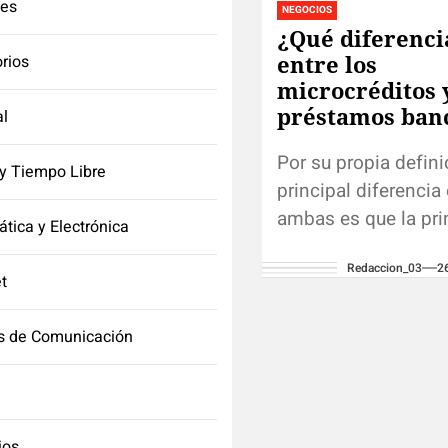
tes
NEGOCIOS
¿Qué diferenci
entre los
orios
microcréditos y
préstamos ban
l
Por su propia defini
y Tiempo Libre
principal diferencia 
ambas es que la pri
ática y Electrónica
hecha para las urge
Redaccion_03
2
inmediatas a corto p
et
segunda...
s de Comunicación
ios