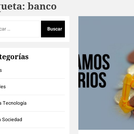
queta:
banco
:
tegorías
s
les
a Tecnología
a Sociedad