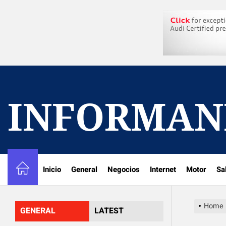
Skip
to
the
content
INFORMAN
Inicio
General
Negocios
Internet
Motor
Sa
Home
GENERAL
LATEST