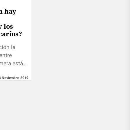
a hay
 los
carios?
ción la
entre
mera está
ncias
6 Noviembre, 2019
lazo y la